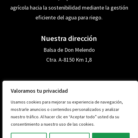
agrícola hacia la sostenibilidad mediante la gestión
eficiente del agua para riego.
Nuestra dirección
Balsa de Don Melendo
Ctra. A-8150 Km 1,8
Valoramos tu privacidad
Aviso legal
Usamos cookies para mejorar su experiencia de navegación,
Política de cookies
mostrarle anuncios o contenidos personalizados y analizar
Política de privacidad
nuestro tráfico. Al hacer clic en “Aceptar todo” usted da su
consentimiento a nuestro uso de las cookies.
Derechos de autor © 2026 crsectorb12.es
Web realizada por
linkasoft